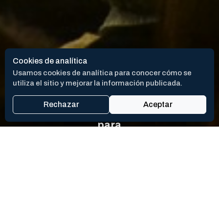
Cookies de analítica
Usamos cookies de analítica para conocer cómo se
utiliza el sitio y mejorar la información publicada.
Culturas y Turismo
Se abre la
Rechazar
Aceptar
inscripción
para
participar
Desarrollo Económico
de la
Buscar por título
Luján será
actividad
sede de
de
una nueva
apertura
Categoría
Ronda
del
Internacional
Festival