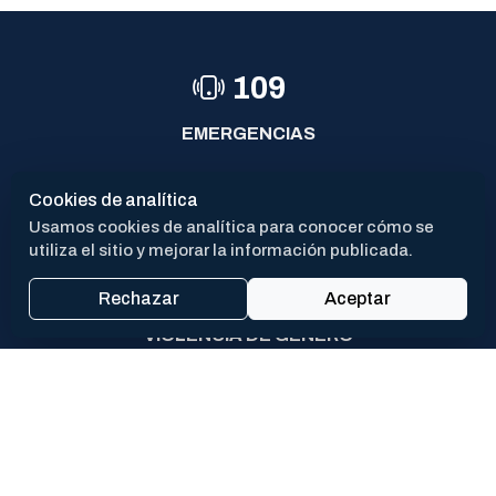
08-07-2026
Nuevo tramo habilitado al tránsito sobre calle San
20-05-2026
Martín
19-06-2026
109
EMERGENCIAS
911
Cookies de analítica
Usamos cookies de analítica para conocer cómo se
POLICÍA
utiliza el sitio y mejorar la información publicada.
144
Rechazar
Aceptar
VIOLENCIA DE GÉNERO
PROX
CAV