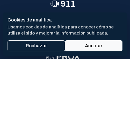
911
POLICÍA
Cookies de analítica
Usamos cookies de analítica para conocer cómo se
144
utiliza el sitio y mejorar la información publicada.
VIOLENCIA DE GÉNERO
Rechazar
Aceptar
PROX
CAV
San Martín 550 - (CP 6700)