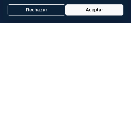
911
Rechazar
Aceptar
POLICÍA
144
VIOLENCIA DE GÉNERO
PROX
CAV