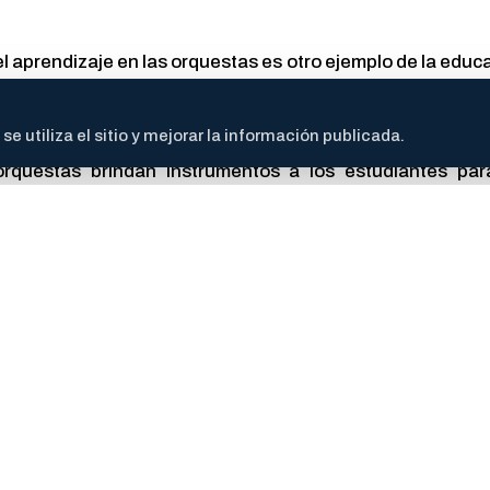
l aprendizaje en las orquestas es otro ejemplo de la educa
aprender de manera gratuita ha modificado la vida de mu
en las orquestas y sus comunidades." expresó Patricia Bis
 utiliza el sitio y mejorar la información publicada.
rquestas brindan instrumentos a los estudiantes pa
encuentro colectivo. A lo largo de los años, son muchas 
ón y transformación.
a fortaleciendo proyectos culturales comunitarios que ace
egración y construcción colectiva.