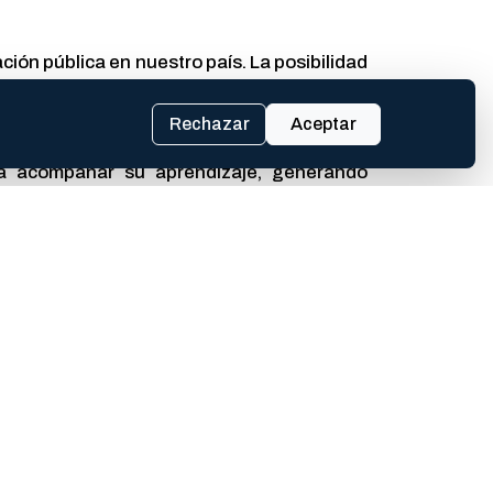
ción pública en nuestro país. La posibilidad
chos chicos y chicas y sus familias. Este
so, Coordinadora de la Orquesta El Ombú.
Rechazar
Aceptar
ra acompañar su aprendizaje, generando
las historias de vida que encontraron en la
rcan el arte a la comunidad de Luján, para