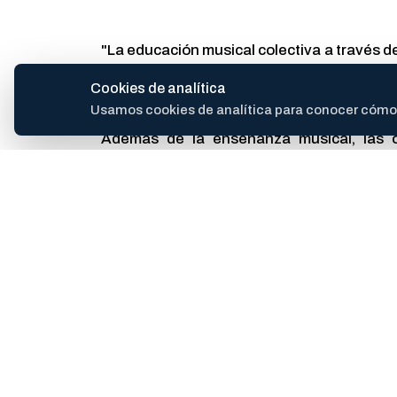
"La educación musical colectiva a través de
de acceder a un instrumento orquestal y 
Cookies de analítica
encuentro viene a celebrar esto que pasa 
Usamos cookies de analítica para conocer cómo se
Además de la enseñanza musical, las o
oportunidades de inclusión, crecimiento y 
música un espacio de pertenencia, expresi
Con esta iniciativa, el Municipio continú
reafirmar su valor como herramienta de int